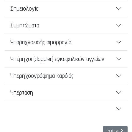
Σημειολογία
Συμπτώματα
Υπαραχνοειδής αιμορραγία
Υπέρηχοι (doppler) εγκεφαλικών αγγείων
Υπερηχοογράφημα καρδιάς
Υπέρταση
Επόμενο άρθρο: 
Επόμενο