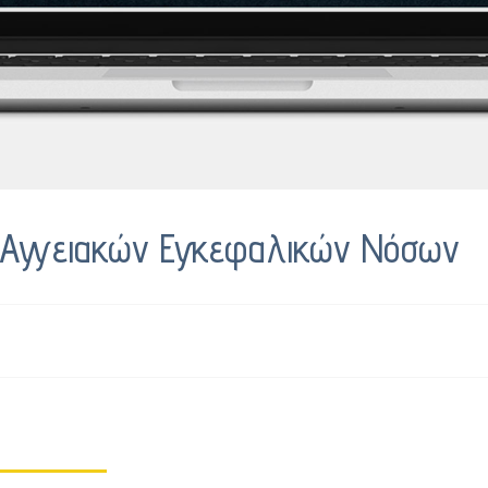
ο Αγγειακών Εγκεφαλικών Νόσων