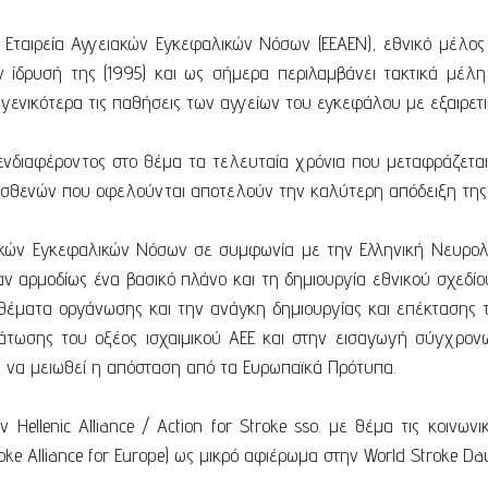
 Εταιρεία Αγγειακών Εγκεφαλικών Νόσων (ΕΕΑΕΝ), εθνικό μέλος 
την ίδρυσή της (1995) και ως σήμερα περιλαμβάνει τακτικά μέ
 γενικότερα τις παθήσεις των αγγείων του εγκεφάλου με εξαιρετ
ενδιαφέροντος στο θέμα τα τελευταία χρόνια που μεταφράζετ
ασθενών που οφελούνται αποτελούν την καλύτερη απόδειξη της
ών Εγκεφαλικών Νόσων σε συμφωνία με την Ελληνική Νευρολογικ
αν αρμοδίως ένα βασικό πλάνο και τη δημιουργία εθνικού σχεδίο
ε θέματα oργάνωσης και την ανάγκη δημιουργίας και επέκτασης
μάτωσης του οξέος ισχαιμικού ΑΕΕ και στην εισαγωγή σύγχρ
 να μειωθεί η απόσταση από τα Ευρωπαϊκά Πρότυπα.
ν Hellenic Alliance / Action for Stroke sso. με θέμα τις κοινω
roke Alliance for Europe) ως μικρό αφιέρωμα στην World Stroke Da